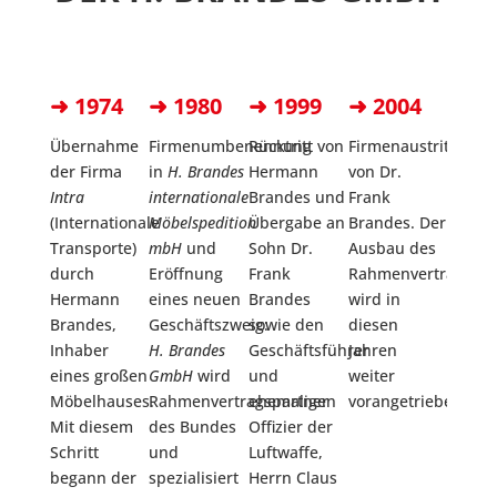
➜ 1974
➜ 1980
➜ 1999
➜ 2004
➜ 20
Übernahme
Firmenumbenennung
Rücktritt von
Firmenaustritt
Übern
der Firma
in
H. Brandes
Hermann
von Dr.
der
H.
Intra
internationale
Brandes und
Frank
Brande
(Internationale
Möbelspedition
Übergabe an
Brandes. Der
GmbH
Transporte)
mbH
und
Sohn Dr.
Ausbau des
der
durch
Eröffnung
Frank
Rahmenvertragsges
Firme
Hermann
eines neuen
Brandes
wird in
R. Kra
Brandes,
Geschäftszweig:
sowie den
diesen
gleich
Inhaber
H. Brandes
Geschäftsführer
Jahren
Sitzve
eines großen
GmbH
wird
und
weiter
von D
Möbelhauses.
Rahmenvertragspartner
ehemaligen
vorangetrieben.
nach
Mit diesem
des Bundes
Offizier der
Eschwe
Schritt
und
Luftwaffe,
Das
begann der
spezialisiert
Herrn Claus
Betäti