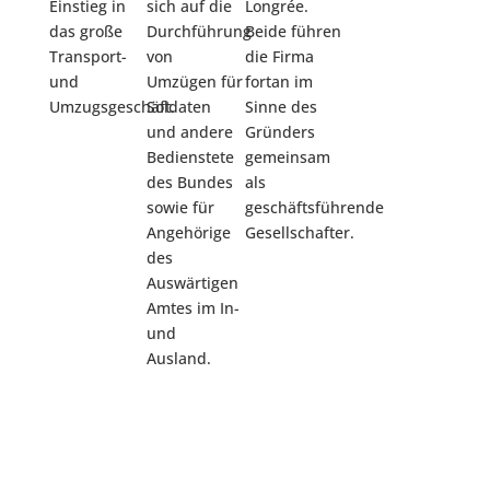
Einstieg in
sich auf die
Longrée.
bleibt
das große
Durchführung
Beide führen
besteh
Transport-
von
die Firma
und
Umzügen für
fortan im
Umzugsgeschäft.
Soldaten
Sinne des
und andere
Gründers
Bedienstete
gemeinsam
des Bundes
als
sowie für
geschäftsführende
Angehörige
Gesellschafter.
des
Auswärtigen
Amtes im In-
und
Ausland.